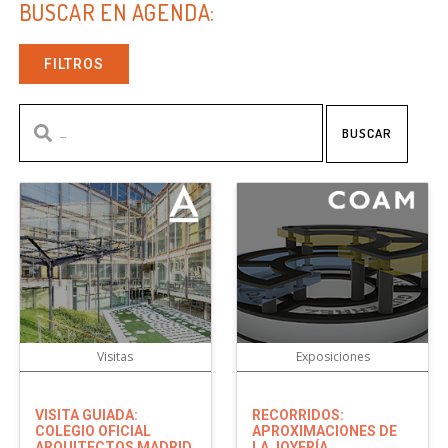
BUSCAR EN AGENDA:
FILTROS
BUSCAR
Visitas
Exposiciones
VISITA GUIADA:
RECORRIDOS:
COLEGIO OFICIAL
APROXIMACIONES DE
ARQUITECTOS MADRID
LA JOYERÍA