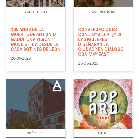
Conferencias
Conferencias
100 AÑOS DE LA
CONVERSACIONES
MUERTE DE ANTONIO
CON... SYBILLA. ¿Y SI
GAUDÍ. UNA VISIÓN
LAS MUJERES
MUSEÍSTICA DESDE LA
DISEÑARAN LA
CASA BOTINES DE LEÓN
CIUDAD? EN DIÁLOGO
CON MAY EAST
26-05-2026
25-05-2026
Conferencias
Otros