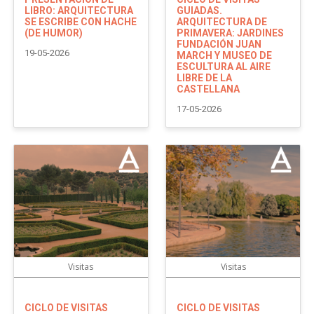
LIBRO: ARQUITECTURA
GUIADAS.
SE ESCRIBE CON HACHE
ARQUITECTURA DE
(DE HUMOR)
PRIMAVERA: JARDINES
FUNDACIÓN JUAN
19-05-2026
MARCH Y MUSEO DE
ESCULTURA AL AIRE
LIBRE DE LA
CASTELLANA
17-05-2026
Visitas
Visitas
CICLO DE VISITAS
CICLO DE VISITAS