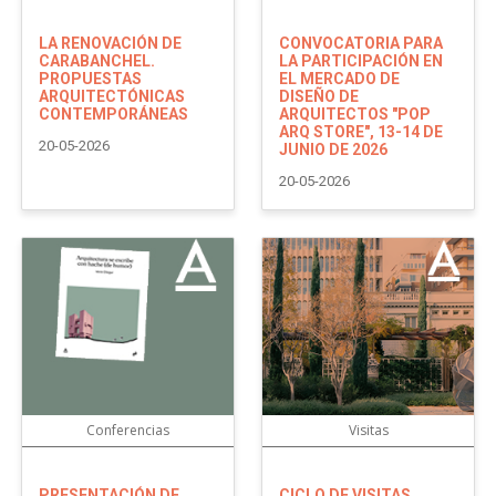
LA RENOVACIÓN DE
CONVOCATORIA PARA
CARABANCHEL.
LA PARTICIPACIÓN EN
PROPUESTAS
EL MERCADO DE
ARQUITECTÓNICAS
DISEÑO DE
CONTEMPORÁNEAS
ARQUITECTOS "POP
ARQ STORE", 13-14 DE
20-05-2026
JUNIO DE 2026
20-05-2026
Conferencias
Visitas
PRESENTACIÓN DE
CICLO DE VISITAS