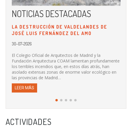
NOTICIAS DESTACADAS
N
LA DESTRUCCIÓN DE VALDELANDES DE
LA
JOSÉ LUIS FERNÁNDEZ DEL AMO
P
D
30-07-2026
20
El Colegio Oficial de Arquitectos de Madrid y la
Fundación Arquitectura COAM lamentan profundamente
Se 
los terribles incendios que, en estos días atrás, han
de
asolado extensas zonas de enorme valor ecológico en
co
las provincias de Madrid…
L
LEER MÁS
ACTIVIDADES