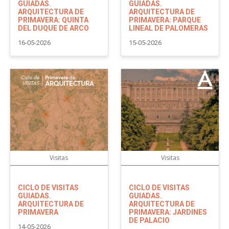
GUIADAS.
GUIADAS.
ARQUITECTURA DE
ARQUITECTURA DE
PRIMAVERA: QUINTA
PRIMAVERA: PARQUE
DEL DUQUE DE ARCO
LINEAL DE PALOMERAS
16-05-2026
15-05-2026
Visitas
Visitas
CICLO DE VISITAS
CICLO DE VISITAS
GUIADAS.
GUIADAS.
ARQUITECTURA DE
ARQUITECTURA DE
PRIMAVERA
PRIMAVERA: JARDINES
DE PALACIO
14-05-2026