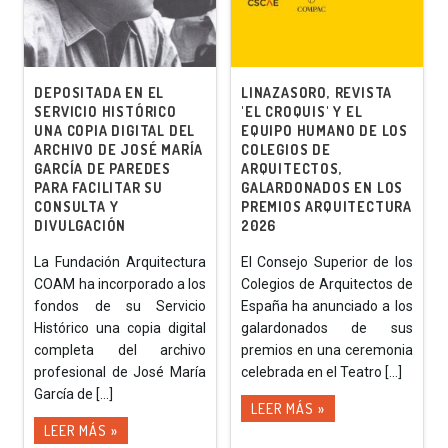
DEPOSITADA EN EL
LINAZASORO, REVISTA
SERVICIO HISTÓRICO
'EL CROQUIS' Y EL
UNA COPIA DIGITAL DEL
EQUIPO HUMANO DE LOS
ARCHIVO DE JOSÉ MARÍA
COLEGIOS DE
GARCÍA DE PAREDES
ARQUITECTOS,
PARA FACILITAR SU
GALARDONADOS EN LOS
CONSULTA Y
PREMIOS ARQUITECTURA
DIVULGACIÓN
2026
La Fundación Arquitectura
El Consejo Superior de los
COAM ha incorporado a los
Colegios de Arquitectos de
fondos de su Servicio
España ha anunciado a los
Histórico una copia digital
galardonados de sus
completa del archivo
premios en una ceremonia
profesional de José María
celebrada en el Teatro [...]
García de [...]
LEER MÁS »
LEER MÁS »