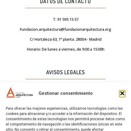
DATOS DE CONTACTO
T: 91 595 15 57
Fundacion.arquitectura@fundacionarquitectura.org
C/ Hortaleza 63, 1ª planta. 28004 - Madrid
Horario: De lunes a viernes, de 9:00 a 15:00h
AVISOS LEGALES
AVISO LEGAL
Gestionar consentimiento
PROTECCIÓN DE DATOS
Para ofrecer las mejores experiencias, utilizamos tecnologías como las
POLÍTICA DE CALIDAD
cookies para almacenar y/o acceder a la información del dispositivo. El
consentimiento de estas tecnologías nos permitirá procesar datos como
POLÍTICA DE COOKIES
el comportamiento de navegación o las identificaciones únicas en este
sitio. No consentir o retirar el consentimiento, puede afectar
CERTIFICADOS