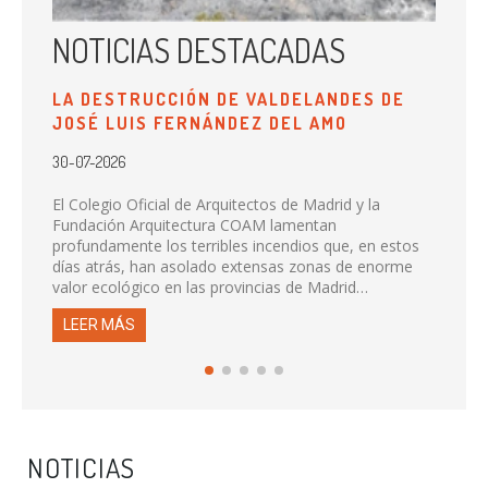
NOTICIAS DESTACADAS
N
LA DESTRUCCIÓN DE VALDELANDES DE
LA
JOSÉ LUIS FERNÁNDEZ DEL AMO
PR
DE
30-07-2026
20-0
El Colegio Oficial de Arquitectos de Madrid y la
Fundación Arquitectura COAM lamentan
Se t
profundamente los terribles incendios que, en estos
serv
días atrás, han asolado extensas zonas de enorme
de l
valor ecológico en las provincias de Madrid…
ago
LEER MÁS
LE
NOTICIAS