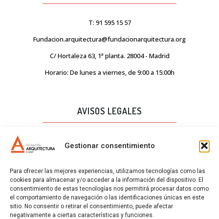
T: 91 595 15 57
Fundacion.arquitectura@fundacionarquitectura.org
C/ Hortaleza 63, 1ª planta. 28004 - Madrid
Horario: De lunes a viernes, de 9:00 a 15:00h
AVISOS LEGALES
AVISO LEGAL
Gestionar consentimiento
PROTECCIÓN DE DATOS
Para ofrecer las mejores experiencias, utilizamos tecnologías como las
POLÍTICA DE CALIDAD
cookies para almacenar y/o acceder a la información del dispositivo. El
consentimiento de estas tecnologías nos permitirá procesar datos como
POLÍTICA DE COOKIES
el comportamiento de navegación o las identificaciones únicas en este
sitio. No consentir o retirar el consentimiento, puede afectar
CERTIFICADOS
negativamente a ciertas características y funciones.