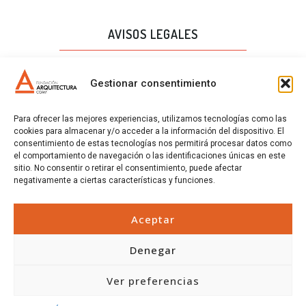
AVISOS LEGALES
AVISO LEGAL
Gestionar consentimiento
PROTECCIÓN DE DATOS
Para ofrecer las mejores experiencias, utilizamos tecnologías como las
POLÍTICA DE CALIDAD
cookies para almacenar y/o acceder a la información del dispositivo. El
consentimiento de estas tecnologías nos permitirá procesar datos como
POLÍTICA DE COOKIES
el comportamiento de navegación o las identificaciones únicas en este
sitio. No consentir o retirar el consentimiento, puede afectar
CERTIFICADOS
negativamente a ciertas características y funciones.
CERTIFICADOS
Aceptar
Denegar
Ver preferencias