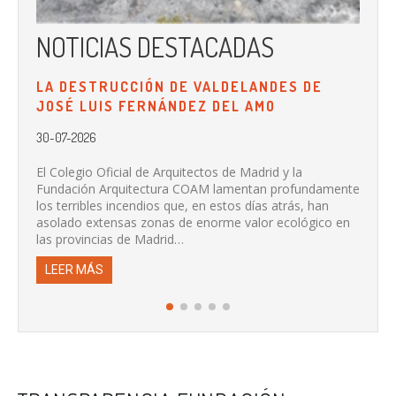
NOTICIAS DESTACADAS
N
LA DESTRUCCIÓN DE VALDELANDES DE
LA
JOSÉ LUIS FERNÁNDEZ DEL AMO
PR
DE
30-07-2026
20-
El Colegio Oficial de Arquitectos de Madrid y la
Fundación Arquitectura COAM lamentan profundamente
Se 
los terribles incendios que, en estos días atrás, han
de 
asolado extensas zonas de enorme valor ecológico en
col
las provincias de Madrid…
L
LEER MÁS