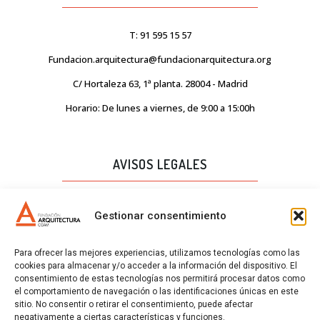
T: 91 595 15 57
Fundacion.arquitectura@fundacionarquitectura.org
C/ Hortaleza 63, 1ª planta. 28004 - Madrid
Horario: De lunes a viernes, de 9:00 a 15:00h
AVISOS LEGALES
AVISO LEGAL
Gestionar consentimiento
PROTECCIÓN DE DATOS
Para ofrecer las mejores experiencias, utilizamos tecnologías como las
POLÍTICA DE CALIDAD
cookies para almacenar y/o acceder a la información del dispositivo. El
consentimiento de estas tecnologías nos permitirá procesar datos como
POLÍTICA DE COOKIES
el comportamiento de navegación o las identificaciones únicas en este
sitio. No consentir o retirar el consentimiento, puede afectar
CERTIFICADOS
negativamente a ciertas características y funciones.