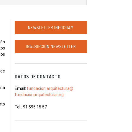
NEWSLETTER INFOCOAM
ión
INSCRIPCIÓN NEWSLETTER
tos
los
 de
DATOS DE CONTACTO
una
Email:
fundacion.arquitectura@
fundacionarquitectura.org
nto
Tel.: 91 595 15 57