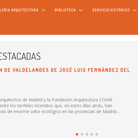
LERÍA ARQUITECTURA
BIBLIOTECA
SERVICIO HISTORICO
DESTACADAS
N DE VALDELANDES DE JOSÉ LUIS FERNÁNDEZ DEL
e Arquitectos de Madrid y la Fundación Arquitectura COAM
te los terribles incendios que, en estos días atrás, han
as de enorme valor ecológico en las provincias de Madrid…