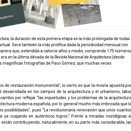
ectura
, la duración de esta primera etapa es la más prolongada de todas
ctual
.
Será también la más prolífica dada la periodicidad mensual con
l manera que, extendida a catorce años y medio, comprende 175 número
lo era en la última década de la
Revista Nacional de Arquitectura
(desde
 las magníficas fotografías de Paco Gómez, que muchas veces
 de restauración monumental”, lo cierto es que la revista apuesta po
al desarrollada en los campos de la arquitectura y el urbanismo, labo
ambio por reflejar “las inquietudes y los problemas de la arquitectur
quitectura moderna española, por lo general mucho más imbricada que l
s posibilidades”, pues “La revolucionaria renovación que unos cuanto
stá ya cuajando en auténticos logros.” Frente a miradas nostálgicas a
e están contribuyendo, naturalmente, en su parte más considerable, la