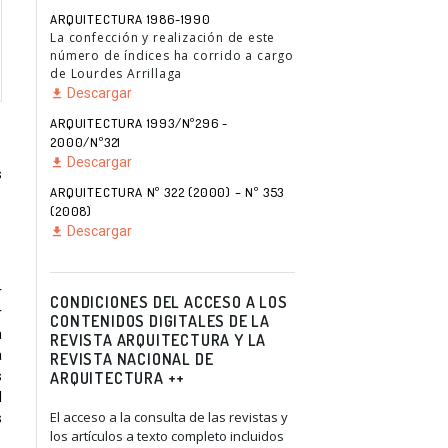
ARQUITECTURA 1986-1990
La confección y realización de este
número de índices ha corrido a cargo
de Lourdes Arrillaga
Descargar
ARQUITECTURA 1993/Nº296 -
2000/Nº321
Descargar
s
ARQUITECTURA Nº 322 (2000) – Nº 353
(2008)
Descargar
r
CONDICIONES DEL ACCESO A LOS
r
CONTENIDOS DIGITALES DE LA
a
REVISTA ARQUITECTURA Y LA
a
REVISTA NACIONAL DE
ARQUITECTURA ++
s
l
El acceso a la consulta de las revistas y
s
los artículos a texto completo incluidos