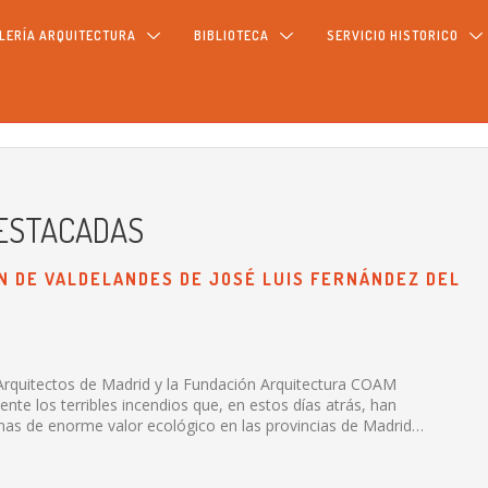
LERÍA ARQUITECTURA
BIBLIOTECA
SERVICIO HISTORICO
DESTACADAS
N DE VALDELANDES DE JOSÉ LUIS FERNÁNDEZ DEL
e Arquitectos de Madrid y la Fundación Arquitectura COAM
te los terribles incendios que, en estos días atrás, han
as de enorme valor ecológico en las provincias de Madrid…