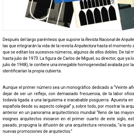
Después del largo paréntesis que supone la
Revista Nacional de Arquit
las que integrarán la vida de la revista
Arquitectura
hasta el momento a
que se editan los sucesivos números, algunos de ellos dobles. De ta
hasta julio de 1973. La figura de Carlos de Miguel, su director, que ya 
julio de 1948), le confiere una innegable homogeneidad avalada por
identificarían la propia cubierta.
Aunque el primer número sea un monográfico dedicado a “Veinte años
dejar de ser un reflejo, con demasiado frecuencia, de la labor ofici
todavía ligada a una larguísima e inacabable posguerra. Apuesta en c
española desde su aspecto colegial” y, sobre todo, por mostrar la ar
anterior en un panorama arquitectónico mundial “lleno de las mayore
insignes arquitectos iniciaron en el primer cuarto de este siglo, e
pasado, propugna la difusión de una arquitectura renovada, “a la qu
nuevas promociones de arquitectos.”