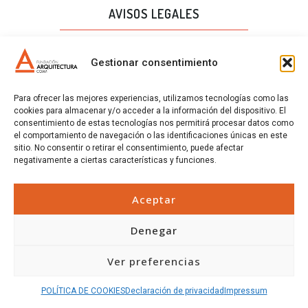
AVISOS LEGALES
AVISO LEGAL
Gestionar consentimiento
PROTECCIÓN DE DATOS
Para ofrecer las mejores experiencias, utilizamos tecnologías como las
POLÍTICA DE CALIDAD
cookies para almacenar y/o acceder a la información del dispositivo. El
consentimiento de estas tecnologías nos permitirá procesar datos como
POLÍTICA DE COOKIES
el comportamiento de navegación o las identificaciones únicas en este
sitio. No consentir o retirar el consentimiento, puede afectar
CERTIFICADOS
negativamente a ciertas características y funciones.
CERTIFICADOS
Aceptar
Denegar
Ver preferencias
POLÍTICA DE COOKIES
Declaración de privacidad
Impressum