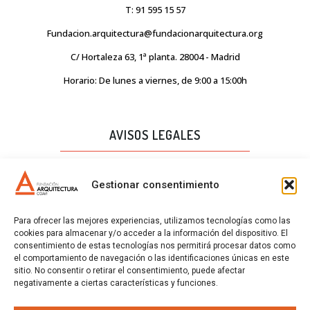
T: 91 595 15 57
Fundacion.arquitectura@fundacionarquitectura.org
C/ Hortaleza 63, 1ª planta. 28004 - Madrid
Horario: De lunes a viernes, de 9:00 a 15:00h
AVISOS LEGALES
AVISO LEGAL
Gestionar consentimiento
PROTECCIÓN DE DATOS
Para ofrecer las mejores experiencias, utilizamos tecnologías como las
POLÍTICA DE CALIDAD
cookies para almacenar y/o acceder a la información del dispositivo. El
consentimiento de estas tecnologías nos permitirá procesar datos como
POLÍTICA DE COOKIES
el comportamiento de navegación o las identificaciones únicas en este
sitio. No consentir o retirar el consentimiento, puede afectar
CERTIFICADOS
negativamente a ciertas características y funciones.