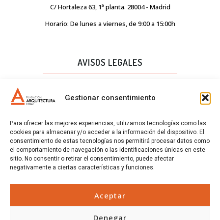
C/ Hortaleza 63, 1ª planta. 28004 - Madrid
Horario: De lunes a viernes, de 9:00 a 15:00h
AVISOS LEGALES
AVISO LEGAL
Gestionar consentimiento
PROTECCIÓN DE DATOS
Para ofrecer las mejores experiencias, utilizamos tecnologías como las
POLÍTICA DE CALIDAD
cookies para almacenar y/o acceder a la información del dispositivo. El
consentimiento de estas tecnologías nos permitirá procesar datos como
POLÍTICA DE COOKIES
el comportamiento de navegación o las identificaciones únicas en este
sitio. No consentir o retirar el consentimiento, puede afectar
CERTIFICADOS
negativamente a ciertas características y funciones.
CERTIFICADOS
Aceptar
Denegar