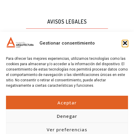
AVISOS LEGALES
AVISO LEGAL
Gestionar consentimiento
PROTECCIÓN DE DATOS
Para ofrecer las mejores experiencias, utilizamos tecnologías como las
POLÍTICA DE CALIDAD
cookies para almacenar y/o acceder a la información del dispositivo. El
consentimiento de estas tecnologías nos permitirá procesar datos como
POLÍTICA DE COOKIES
el comportamiento de navegación o las identificaciones únicas en este
sitio. No consentir o retirar el consentimiento, puede afectar
CERTIFICADOS
negativamente a ciertas características y funciones.
CERTIFICADOS
Aceptar
Denegar
Ver preferencias