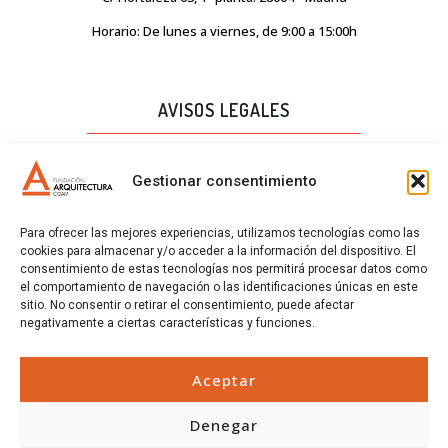
Horario: De lunes a viernes, de 9:00 a 15:00h
AVISOS LEGALES
AVISO LEGAL
Gestionar consentimiento
PROTECCIÓN DE DATOS
Para ofrecer las mejores experiencias, utilizamos tecnologías como las
POLÍTICA DE CALIDAD
cookies para almacenar y/o acceder a la información del dispositivo. El
consentimiento de estas tecnologías nos permitirá procesar datos como
POLÍTICA DE COOKIES
el comportamiento de navegación o las identificaciones únicas en este
sitio. No consentir o retirar el consentimiento, puede afectar
CERTIFICADOS
negativamente a ciertas características y funciones.
CERTIFICADOS
Aceptar
Denegar