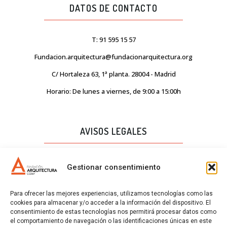
DATOS DE CONTACTO
T: 91 595 15 57
Fundacion.arquitectura@fundacionarquitectura.org
C/ Hortaleza 63, 1ª planta. 28004 - Madrid
Horario: De lunes a viernes, de 9:00 a 15:00h
AVISOS LEGALES
AVISO LEGAL
Gestionar consentimiento
PROTECCIÓN DE DATOS
Para ofrecer las mejores experiencias, utilizamos tecnologías como las
POLÍTICA DE CALIDAD
cookies para almacenar y/o acceder a la información del dispositivo. El
consentimiento de estas tecnologías nos permitirá procesar datos como
POLÍTICA DE COOKIES
el comportamiento de navegación o las identificaciones únicas en este