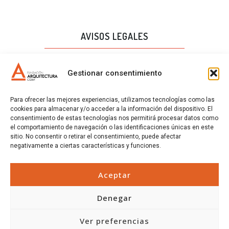
AVISOS LEGALES
AVISO LEGAL
Gestionar consentimiento
PROTECCIÓN DE DATOS
Para ofrecer las mejores experiencias, utilizamos tecnologías como las
POLÍTICA DE CALIDAD
cookies para almacenar y/o acceder a la información del dispositivo. El
consentimiento de estas tecnologías nos permitirá procesar datos como
POLÍTICA DE COOKIES
el comportamiento de navegación o las identificaciones únicas en este
sitio. No consentir o retirar el consentimiento, puede afectar
CERTIFICADOS
negativamente a ciertas características y funciones.
CERTIFICADOS
Aceptar
Denegar
Ver preferencias