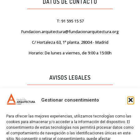
DATOS DE CONTACTO
T: 91 595 15 57
Fundacion.arquitectura@fundacionarquitectura.org
C/ Hortaleza 63, 1ª planta. 28004 - Madrid
Horario: De lunes a viernes, de 9:00 a 15:00h
AVISOS LEGALES
AVISO LEGAL
Gestionar consentimiento
PROTECCIÓN DE DATOS
Para ofrecer las mejores experiencias, utilizamos tecnologías como las
POLÍTICA DE CALIDAD
cookies para almacenar y/o acceder a la información del dispositivo. El
consentimiento de estas tecnologías nos permitirá procesar datos como
POLÍTICA DE COOKIES
el comportamiento de navegación o las identificaciones únicas en este
sitio. No consentir o retirar el consentimiento, puede afectar
CERTIFICADOS