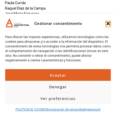
Paula Currás
Raquel Díaz de la Campa
José María Ezquiaga
Jacobo García-Germán
Gestionar consentimiento
Carlos Lahoz
Elena Sarabia
Federico Soriano
Para ofrecer las mejores experiencias, utilizamos tecnologías como las
Pedro Urzaiz
cookies para almacenar y/o acceder a la información del dispositivo. El
consentimiento de estas tecnologías nos permitirá procesar datos como
Comunicación y Coordinación Editorial:
el comportamiento de navegación o las identificaciones únicas en este
Ariadna Cantis
sitio. No consentir o retirar el consentimiento, puede afectar
negativamente a ciertas características y funciones.
Consejo Científico:
Raúl Castellanos
Aceptar
Javier Fernández Contreras
Francisco González de Canales
Denegar
María Langarita
Aránzazu Luzárraga
Verónica Meléndez
Ver preferencias
Enrique Nieto
Lucía Pérez
POLÍTICA DE COOKIES
Declaración de privacidad
Impressum
Eduardo Prieto