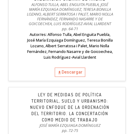
ALFONSO TULLA, ABEL ENGUITA PUEBLA, JOSÉ
MARÍA EZQUIAGA DOMÍNGUEZ, TERESA BONILLA
LOZANO, ALBERT SERRATOSA I PALET, MARIO NOLLA
FERNÁNDEZ, FERNANDO NASARRE Y DE
GOICOECHEA, LUIS RODRÍGUEZ-AVIAL LLARDENT
pp. 64-71
Autor/es: Alfonso Tulla, Abel Enguita Puebla,
José María Ezquiaga Domínguez, Teresa Bonilla
Lozano, Albert Serratosa i Palet, Mario Nolla
Fernández, Fernando Nasarre y de Goicoechea,
Luis Rodríguez-Avial Llardent
Descargar
LEY DE MEDIDAS DE POLÍTICA
TERRITORIAL, SUELO Y URBANISMO:
NUEVO ENFOQUE DE LA ORDENACIÓN
DEL TERRITORIO. LA CONCERTACIÓN
COMO MEDIO DE TRABAJO
JOSÉ MARÍA EZQUIAGA DOMÍNGUEZ
pp. 72-75