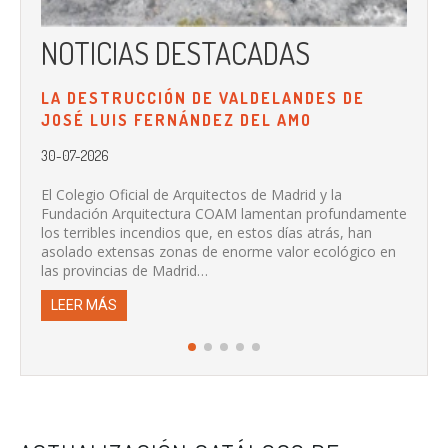
NOTICIAS DESTACADAS
N
LA DESTRUCCIÓN DE VALDELANDES DE
LA
JOSÉ LUIS FERNÁNDEZ DEL AMO
PR
DE
30-07-2026
20-
El Colegio Oficial de Arquitectos de Madrid y la
Fundación Arquitectura COAM lamentan profundamente
Se 
los terribles incendios que, en estos días atrás, han
de 
asolado extensas zonas de enorme valor ecológico en
col
las provincias de Madrid…
L
LEER MÁS