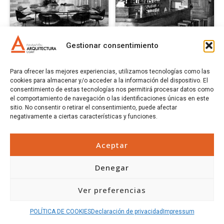
Gestionar consentimiento
Para ofrecer las mejores experiencias, utilizamos tecnologías como las
556 - INTERIOR
557 - INTERIOR CAFÉ
cookies para almacenar y/o acceder a la información del dispositivo. El
EMPRESA INDUSTRIAL
GIJÓN
consentimiento de estas tecnologías nos permitirá procesar datos como
EN MADRID
Autor:
Inza, Francisco
el comportamiento de navegación o las identificaciones únicas en este
Autor:
Fisac, Miguel
sitio. No consentir o retirar el consentimiento, puede afectar
de (Curro)
negativamente a ciertas características y funciones.
Año:
1964
Año:
[1965]
Aceptar
Denegar
Ver preferencias
POLÍTICA DE COOKIES
Declaración de privacidad
Impressum