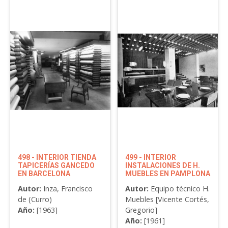
498 - INTERIOR TIENDA
499 - INTERIOR
TAPICERÍAS GANCEDO
INSTALACIONES DE H.
EN BARCELONA
MUEBLES EN PAMPLONA
Autor:
Inza, Francisco
Autor:
Equipo técnico H.
de (Curro)
Muebles [Vicente Cortés,
Año:
[1963]
Gregorio]
Año:
[1961]