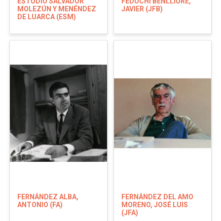
ESTUDIO SALVADOR
FEDUCHI BENLLIURE,
MOLEZÚN Y MENÉNDEZ
JAVIER (JFB)
DE LUARCA (ESM)
FERNÁNDEZ ALBA,
FERNÁNDEZ DEL AMO
ANTONIO (FA)
MORENO, JOSÉ LUIS
(JFA)