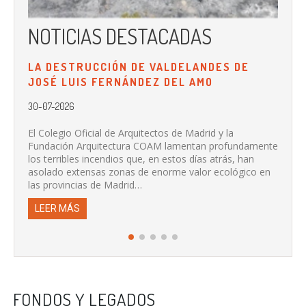
NOTICIAS DESTACADAS
N
LA DESTRUCCIÓN DE VALDELANDES DE
LA
JOSÉ LUIS FERNÁNDEZ DEL AMO
PR
DE
30-07-2026
20-
El Colegio Oficial de Arquitectos de Madrid y la
Fundación Arquitectura COAM lamentan profundamente
Se 
los terribles incendios que, en estos días atrás, han
de 
asolado extensas zonas de enorme valor ecológico en
col
las provincias de Madrid…
L
LEER MÁS
FONDOS Y LEGADOS