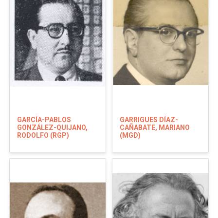
GARCÍA-PABLOS
GARRIGUES DÍAZ-
GONZÁLEZ-QUIJANO,
CAÑABATE, MARIANO
RODOLFO (RGP)
(MGD)