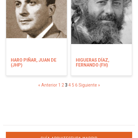
HARO PIÑAR, JUAN DE
HIGUERAS DÍAZ,
(JHP)
FERNANDO (FH)
« Anterior
1
2
3
4
5
6
Siguiente »