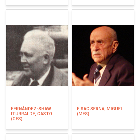
FERNÁNDEZ-SHAW
FISAC SERNA, MIGUEL
ITURRALDE, CASTO
(MFS)
(CFS)