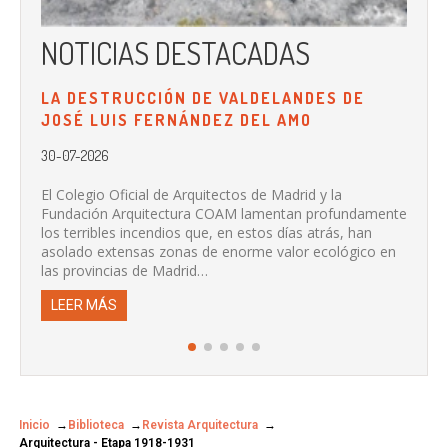
NOTICIAS DESTACADAS
N
LA DESTRUCCIÓN DE VALDELANDES DE
LA
JOSÉ LUIS FERNÁNDEZ DEL AMO
PR
DE
30-07-2026
20-
El Colegio Oficial de Arquitectos de Madrid y la
Fundación Arquitectura COAM lamentan profundamente
Se 
los terribles incendios que, en estos días atrás, han
de 
asolado extensas zonas de enorme valor ecológico en
col
las provincias de Madrid…
L
LEER MÁS
Inicio
Biblioteca
Revista Arquitectura
Arquitectura - Etapa 1918-1931